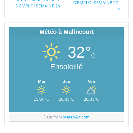
de
suivant
D’EMPLOI SEMAINE 27
précédent
D’EMPLOI SEMAINE 26
:
:
l’article
Météo à Malincourt
32°
C
Ensoleillé
Mer
Jeu
Ven
19/34°C
20/33°C
20/33°C
Data from
MeteoArt.com