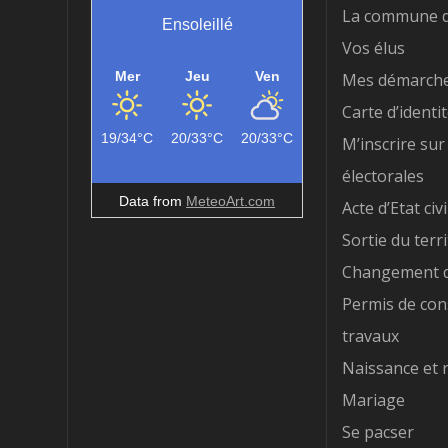
La commune d
Ensoleillé
Vos élus
Mer
Jeu
Ven
Mes démarch
Carte d’identi
19/34°C
20/33°C
20/33°C
M’inscrire sur 
électorales
Data from
MeteoArt.com
Acte d’Etat civi
Sortie du terri
Changement d
Permis de con
travaux
Naissance et 
Mariage
Se pacser