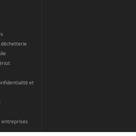
es
 déchetterie
lle
ériot
nfidentialité et
e
 entreprises