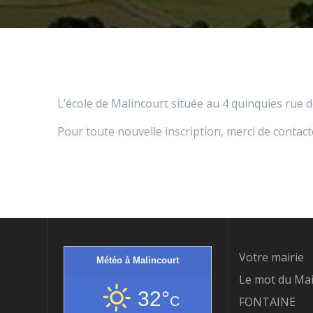
L’école de Malincourt située au 4 quinquies rue 
Pour toute nouvelle inscription, merci de contact
Votre mairie
Météo à Malincourt
Le mot du Mai
32°
C
FONTAINE