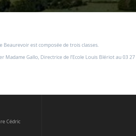
de Beaurevoir est composée de trois classes.
er Madame Gallo, Directrice de l’Ecole Louis Blériot au 03 27
re Cédric