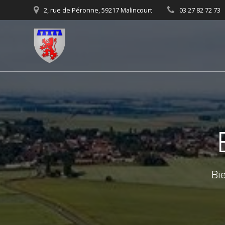
Skip
2, rue de Péronne, 59217 Malincourt
03 27 82 72 73
to
content
Bie