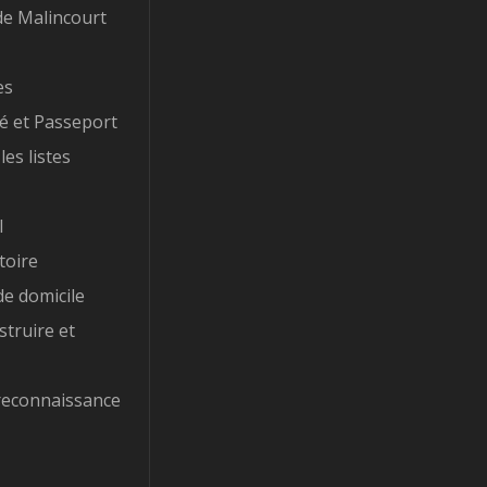
e Malincourt
es
té et Passeport
les listes
l
toire
e domicile
struire et
reconnaissance