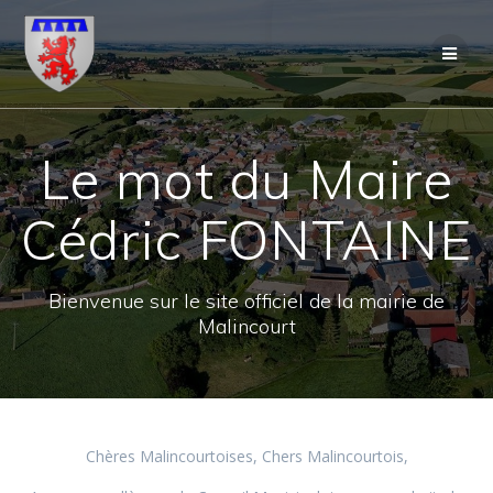
Skip
to
content
Le mot du Maire
Cédric FONTAINE
Bienvenue sur le site officiel de la mairie de
Malincourt
Chères Malincourtoises, Chers Malincourtois,