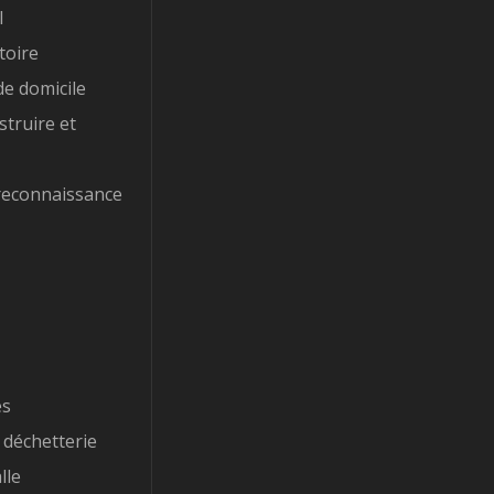
l
toire
e domicile
struire et
reconnaissance
es
 déchetterie
lle