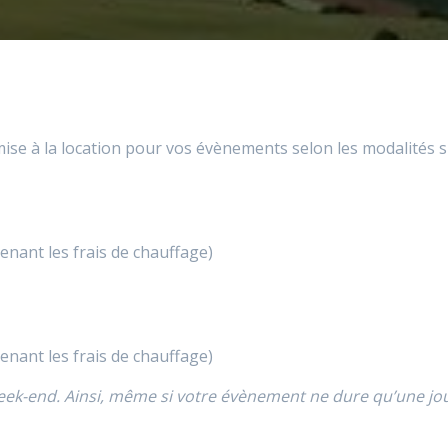
 mise à la location pour vos évènements selon les modalités s
nant les frais de chauffage)
nant les frais de chauffage)
eek-end. Ainsi, même si votre évènement ne dure qu’une jour