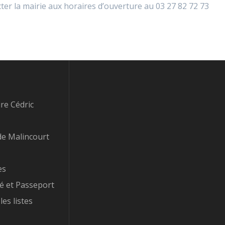
ter la mairie aux horaires d’ouverture au 03 27 82 72 73
re Cédric
e Malincourt
es
té et Passeport
les listes