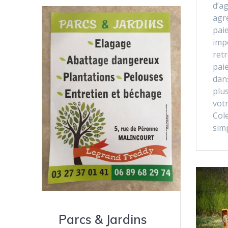
d’a
agr
paie
imp
retr
pai
dan
plu
votr
Cole
simp
Parcs & Jardins