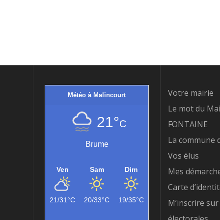
des
articles
Votre mairie
Météo à Malincourt
Le mot du Mai
21°
C
FONTAINE
La commune d
Brume
Vos élus
Ven
Sam
Dim
Mes démarch
Carte d’identi
21/31°C
20/33°C
19/35°C
M’inscrire sur 
électorales