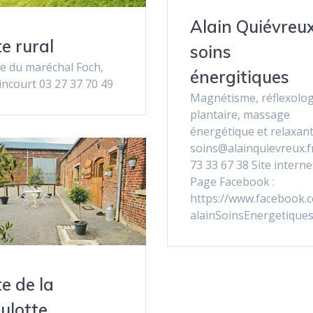
Alain Quiévreux
te rural
soins
ce du maréchal Foch,
énergitiques
incourt 03 27 37 70 49
Magnétisme, réflexolog
plantaire, massage
énergétique et relaxan
soins@alainquievreux.f
73 33 67 38 Site interne
Page Facebook :
https://www.facebook.
alainSoinsEnergetique
te de la
ulotte