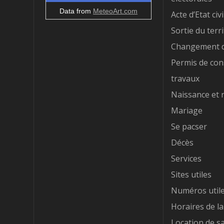
Data from
MeteoArt.com
Acte d’Etat civi
Sortie du terri
Changement d
Permis de con
travaux
Naissance et 
Mariage
Se pacser
Décès
Services
Sites utiles
Numéros util
Horaires de la
Location de sa