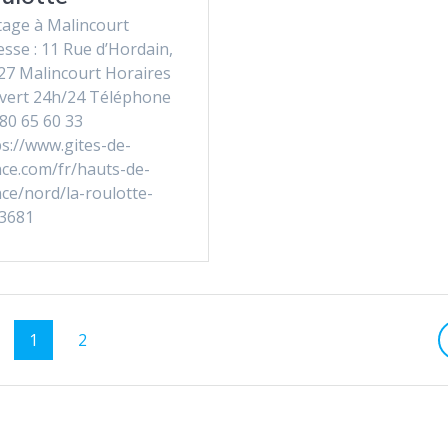
tage à Malincourt
sse : 11 Rue d’Hordain,
27 Malincourt Horaires
uvert 24h/24 Téléphone
 80 65 60 33
ps://www.gites-de-
nce.com/fr/hauts-de-
nce/nord/la-roulotte-
3681
Page
Page
1
2