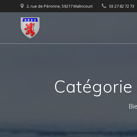
Skip
2, rue de Péronne, 59217 Malincourt
03 27 82 72 73
to
content
Catégorie
Bie