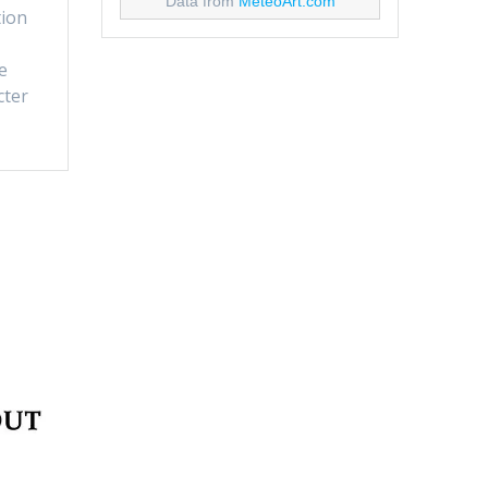
Data from
MeteoArt.com
tion
e
cter