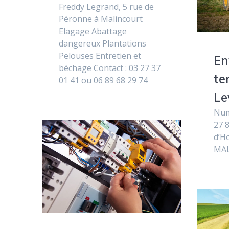
Freddy Legrand, 5 rue de
Péronne à Malincourt
Elagage Abattage
dangereux Plantations
Pelouses Entretien et
En
béchage Contact : 03 27 37
te
01 41 ou 06 89 68 29 74
Le
Num
27 8
d’H
MA