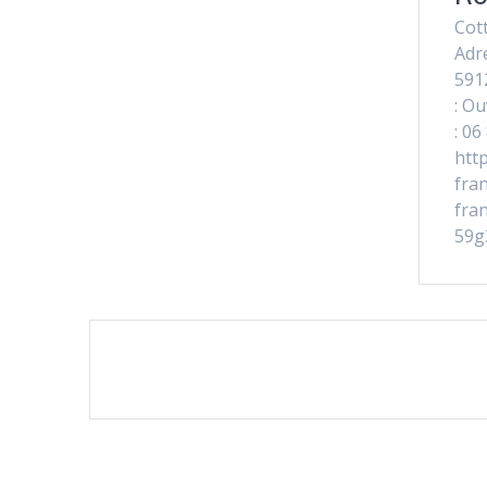
Cot
Adre
591
: O
: 06
htt
fra
fra
59g
Navigation
au
sein