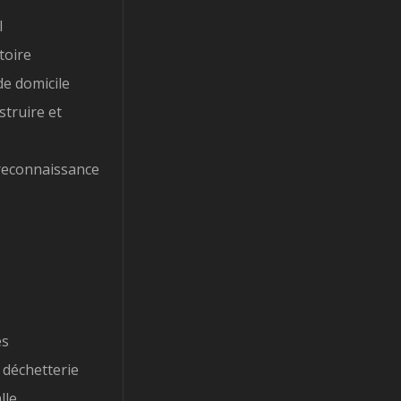
l
toire
e domicile
struire et
reconnaissance
es
 déchetterie
lle