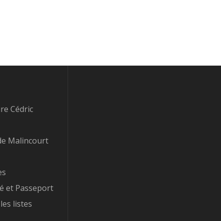
re Cédric
e Malincourt
es
té et Passeport
les listes