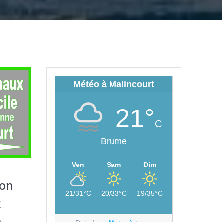
Météo à Malincourt
21°
C
Brume
Ven
Sam
Dim
ion
21/31°C
20/33°C
19/35°C
x
,