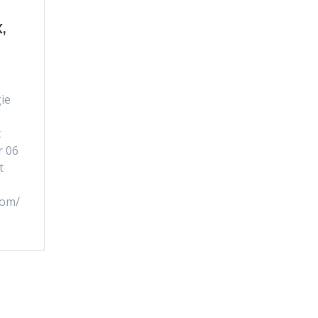
,
ie
t
r 06
t
com/
s