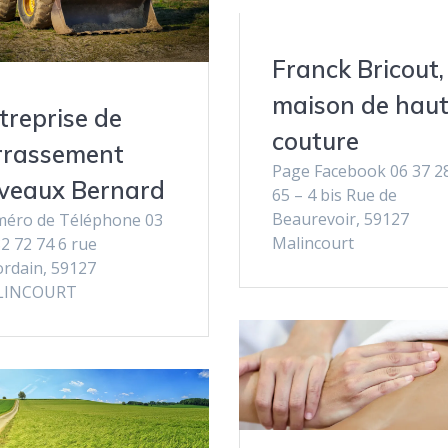
Franck Bricout,
maison de haut
treprise de
couture
rrassement
Page Facebook 06 37 2
veaux Bernard
65 – 4 bis Rue de
Beaurevoir, 59127
éro de Téléphone 03
Malincourt
2 72 74 6 rue
ordain, 59127
LINCOURT