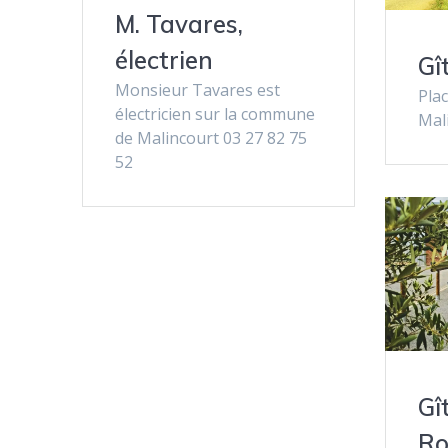
M. Tavares,
électrien
Gî
Monsieur Tavares est
Pla
électricien sur la commune
Mal
de Malincourt 03 27 82 75
52
Gî
Ro