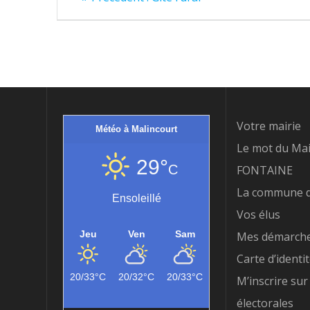
précédent
de
:
l’article
Votre mairie
Météo à Malincourt
Le mot du Mai
29°
C
FONTAINE
La commune d
Ensoleillé
Vos élus
Jeu
Ven
Sam
Mes démarch
Carte d’identi
20/33°C
20/32°C
20/33°C
M’inscrire sur 
électorales