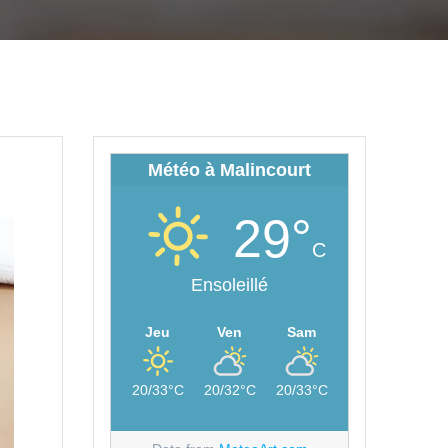
Météo à Malincourt
29°
C
Ensoleillé
Jeu
Ven
Sam
20/33°C
20/32°C
20/33°C