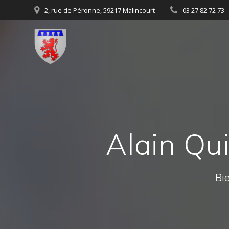
Skip
2, rue de Péronne, 59217 Malincourt
03 27 82 72 73
to
content
Alain Qui
Bie