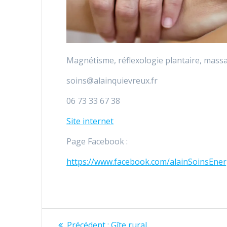
Magnétisme, réflexologie plantaire, mass
soins@alainquievreux.fr
06 73 33 67 38
Site internet
Page Facebook :
https://www.facebook.com/alainSoinsEner
Navigation
Article
Précédent :
Gîte rural