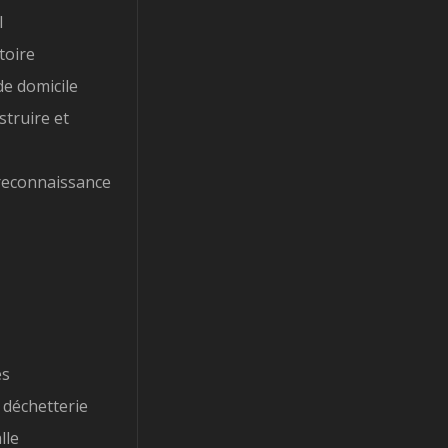
l
toire
e domicile
struire et
reconnaissance
es
 déchetterie
lle