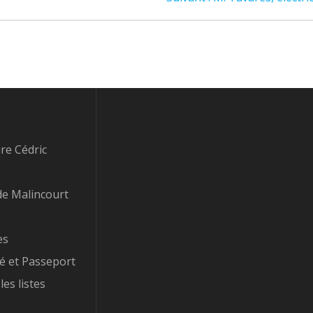
suivant
:
re Cédric
e Malincourt
es
té et Passeport
les listes