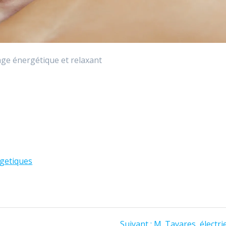
age énergétique et relaxant
getiques
Article
Suivant :
M. Tavares, électri