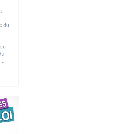
es
x du
 ou
du
 …