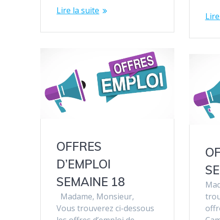
Lire la suite
Lire
OFFRES
OF
D’EMPLOI
SE
SEMAINE 18
Mad
Madame, Monsieur,
trou
Vous trouverez ci-dessous
offr
les offres d’emploi de
Cam