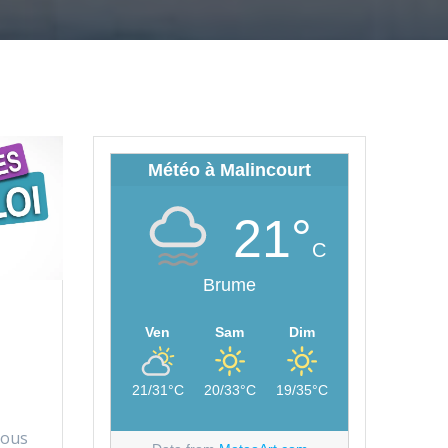
Météo à Malincourt
21°
C
Brume
Ven
Sam
Dim
21/31°C
20/33°C
19/35°C
Vous