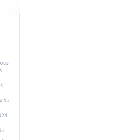
Vous
s
es
x du
2024
du
 …