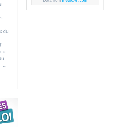
Data from
MeteoArt.com
s
es
x du
T
 ou
du
 …