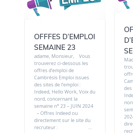
O
OFFFES D’EMPLOI
D’
SEMAINE 23
SE
adame, Monsieur, Vous
Mad
trouverez ci-dessous les
trou
offres d’emploi de
offr
Cambrésis Emploi issues
Cam
des sites de l’emploi :
des 
Indeed, Hello Work, Voix du
Ind
nord, concernant la
nor
semaine n° 23 – JUIN 2024
sem
– Offres Indeed ou
202
directement sur le site du
dire
recruteur : …
r