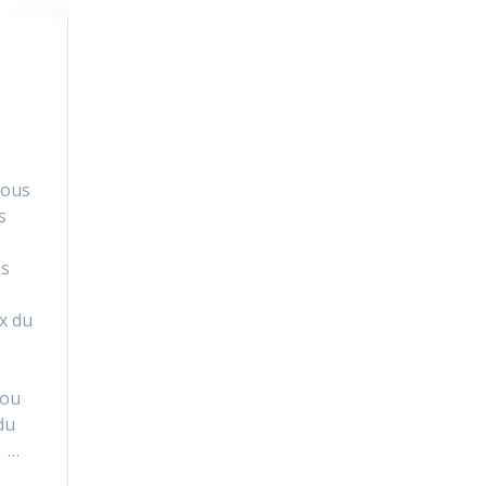
Vous
s
es
x du
 ou
du
 …