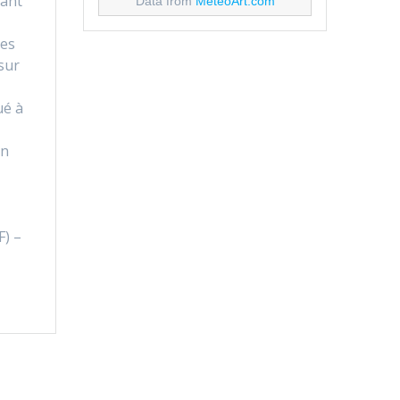
nant
Data from
MeteoArt.com
es
sur
ué à
un
F) –