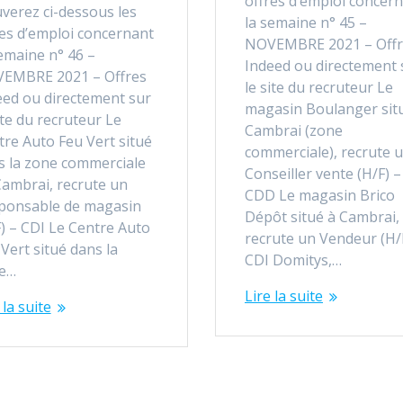
offres d’emploi concer
verez ci-dessous les
la semaine n° 45 –
res d’emploi concernant
NOVEMBRE 2021 – Offr
emaine n° 46 –
Indeed ou directement 
EMBRE 2021 – Offres
le site du recruteur Le
eed ou directement sur
magasin Boulanger sit
ite du recruteur Le
Cambrai (zone
tre Auto Feu Vert situé
commerciale), recrute 
s la zone commerciale
Conseiller vente (H/F) –
Cambrai, recrute un
CDD Le magasin Brico
ponsable de magasin
Dépôt situé à Cambrai,
) – CDI Le Centre Auto
recrute un Vendeur (H/
Vert situé dans la
CDI Domitys,…
e…
Lire la suite
 la suite