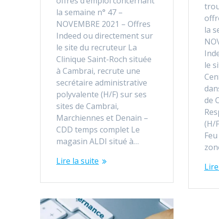
offres d’emploi concernant
trou
la semaine n° 47 –
off
NOVEMBRE 2021 – Offres
la s
Indeed ou directement sur
NOV
le site du recruteur La
Ind
Clinique Saint-Roch située
le s
à Cambrai, recrute une
Cen
secrétaire administrative
dan
polyvalente (H/F) sur ses
de 
sites de Cambrai,
Res
Marchiennes et Denain –
(H/F
CDD temps complet Le
Feu 
magasin ALDI situé à…
zon
Lire la suite
Lire