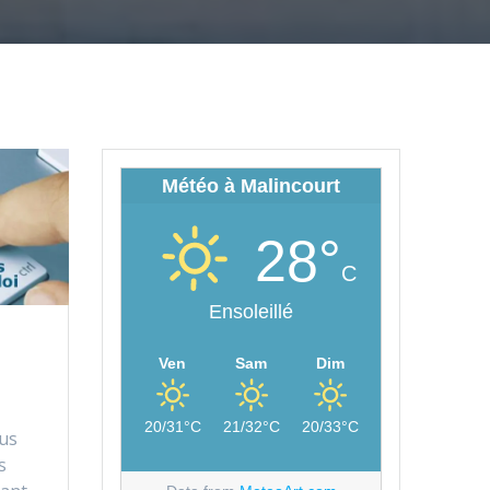
Météo à Malincourt
28°
C
Ensoleillé
Ven
Sam
Dim
20/31°C
21/32°C
20/33°C
us
s