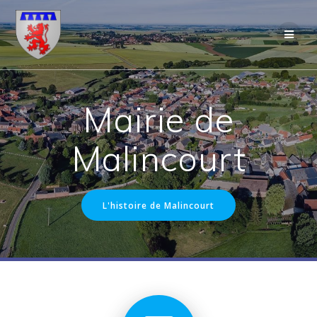
Skip
to
content
Mairie de
Malincourt
L'histoire de Malincourt