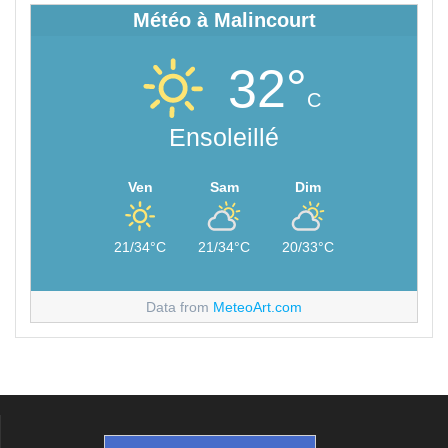
Météo à Malincourt
32°
C
Ensoleillé
Ven
Sam
Dim
21/34°C
21/34°C
20/33°C
Data from
MeteoArt.com