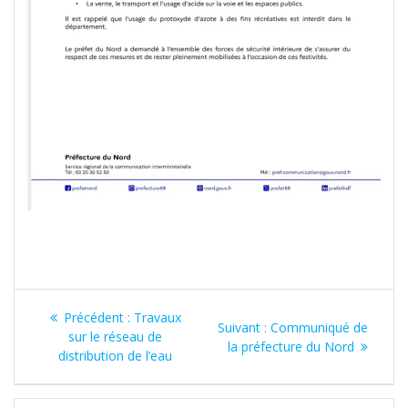
Navigation
Article
Précédent :
Travaux
Article
Suivant :
Communiqué de
de
précédent
sur le réseau de
suivant
la préfecture du Nord
:
distribution de l’eau
:
l’article