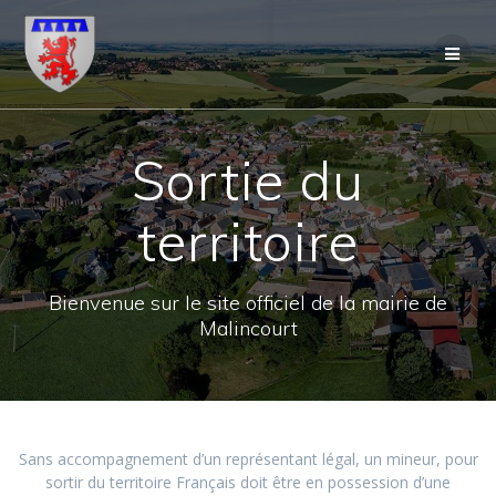
Skip
to
content
Sortie du
territoire
Bienvenue sur le site officiel de la mairie de
Malincourt
Sans accompagnement d’un représentant légal, un mineur, pour
sortir du territoire Français doit être en possession d’une