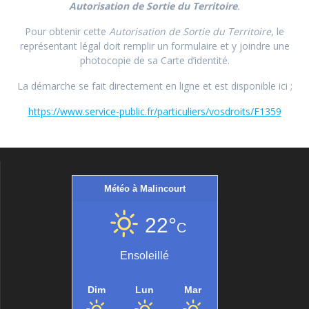
A
utorisation de Sortie du Territoire
.
Pour obtenir cette
Autorisation de Sortie du Territoire
, le
représentant légal doit remplir un formulaire et y joindre une
photocopie de sa Carte d’identité.
La démarche se fait directement en ligne et est disponible ici ;
https://www.service-public.fr/particuliers/vosdroits/F1359
Météo à Malincourt
22°
C
Ensoleillé
Dim
Lun
Mar