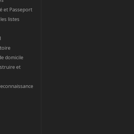
es
té et Passeport
les listes
l
toire
e domicile
struire et
reconnaissance