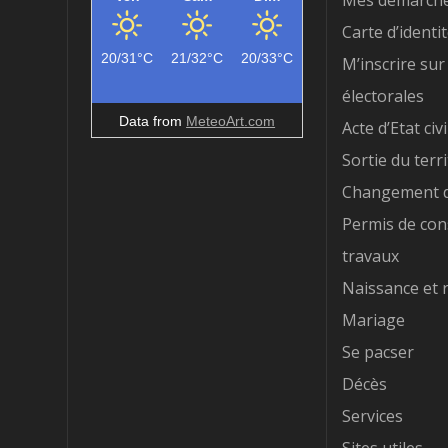
Mes démarch
Carte d’identi
20/31°C
21/32°C
20/33°C
M’inscrire sur 
électorales
Data from
MeteoArt.com
Acte d’Etat civi
Sortie du terri
Changement d
Permis de con
travaux
Naissance et 
Mariage
Se pacser
Décès
Services