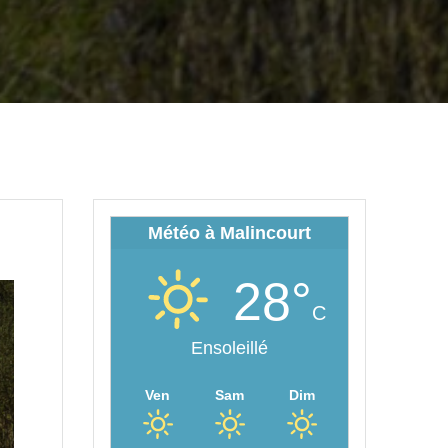
Météo à Malincourt
28°
C
Ensoleillé
Ven
Sam
Dim