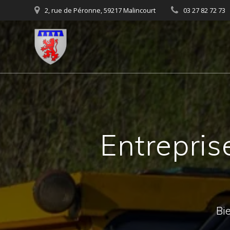
Skip
2, rue de Péronne, 59217 Malincourt
03 27 82 72 73
to
content
Entrepris
Bie