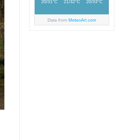
20/31°C
21/32°C
20/33°C
Data from
MeteoArt.com