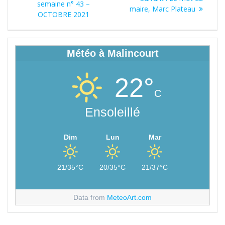
de
précédent
semaine n° 43 –
suivant
maire, Marc Plateau
:
OCTOBRE 2021
:
l’article
Météo à Malincourt
22°
C
Ensoleillé
Dim
Lun
Mar
21/35°C
20/35°C
21/37°C
Data from
MeteoArt.com