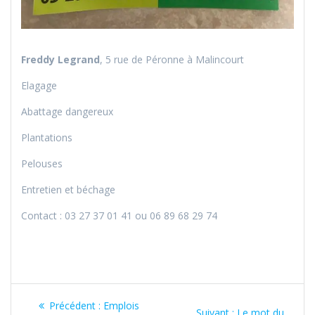
Freddy Legrand
, 5 rue de Péronne à Malincourt
Elagage
Abattage dangereux
Plantations
Pelouses
Entretien et béchage
Contact : 03 27 37 01 41 ou 06 89 68 29 74
Navigation
Article
Précédent :
Emplois
Article
Suivant :
Le mot du