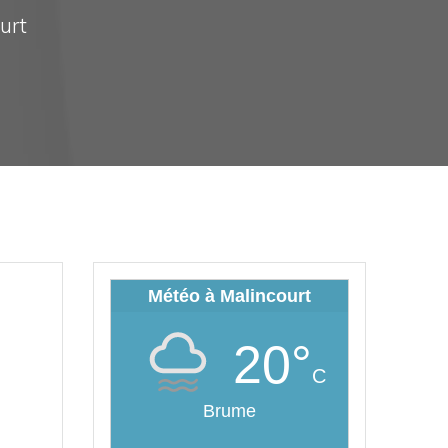
ourt
Météo à Malincourt
20°
C
Brume