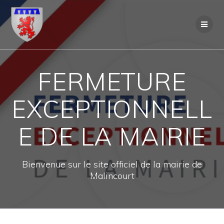
Skip
to
content
FERMETURE
EXCEPTIONNELL
E DE LA MAIRIE
Bienvenue sur le site officiel de la mairie de
Malincourt