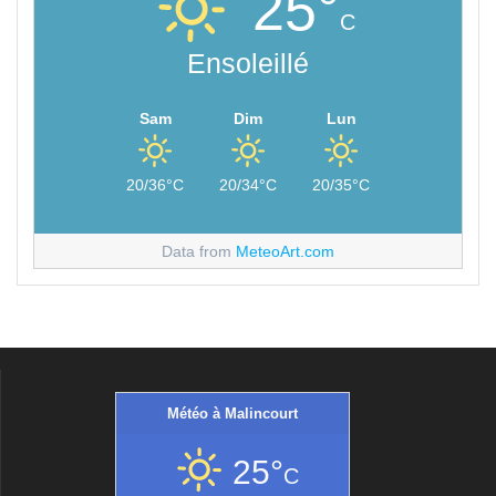
25°
C
Ensoleillé
Sam
Dim
Lun
20/36°C
20/34°C
20/35°C
Data from
MeteoArt.com
Météo à Malincourt
25°
C