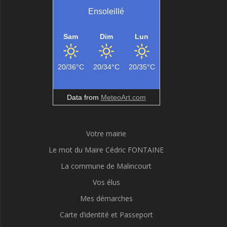
Ensoleillé
Sam
Dim
Lun
20/36°C
20/34°C
20/35°C
Data from
MeteoArt.com
Votre mairie
Le mot du Maire Cédric FONTAINE
La commune de Malincourt
Vos élus
Mes démarches
Carte d’identité et Passeport