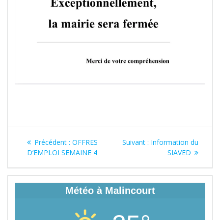
Navigation
Article
Article
Précédent :
OFFRES
Suivant :
Information du
de
précédent
suivant
D’EMPLOI SEMAINE 4
SIAVED
:
:
l’article
Météo à Malincourt