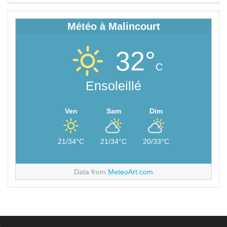
l’article
Météo à Malincourt
32°
C
Ensoleillé
Ven
Sam
Dim
21/34°C
21/34°C
20/33°C
Data from
MeteoArt.com