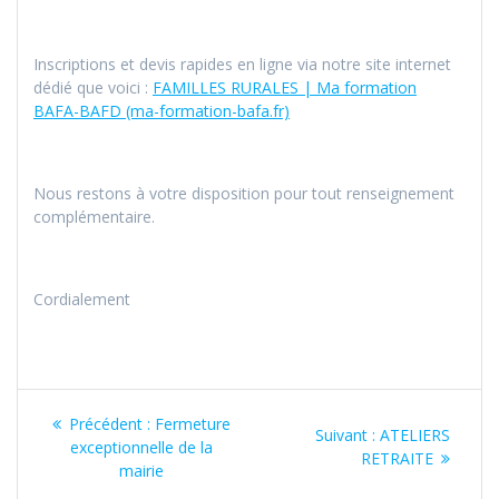
Inscriptions et devis rapides en ligne via notre site internet
dédié que voici :
FAMILLES RURALES | Ma formation
BAFA-BAFD (ma-formation-bafa.fr)
Nous restons à votre disposition pour tout renseignement
complémentaire.
Cordialement
Navigation
Article
Précédent :
Fermeture
Article
Suivant :
ATELIERS
de
précédent
exceptionnelle de la
suivant
RETRAITE
:
mairie
: