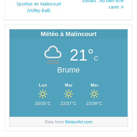
Article
Suivant :
Au bien être
de
précédent
Sportive de Malincourt
suivant
canin
:
(Volley-Ball)
:
l’article
Météo à Malincourt
21°
C
Brume
Lun
Mar
Mer
20/35°C
22/37°C
22/38°C
Data from
MeteoArt.com