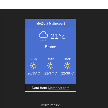
Météo à Malincourt
21°
C
Brume
Lun
Mar
Mer
20/35°C
22/37°C
22/38°C
Data from
MeteoArt.com
Votre mairie