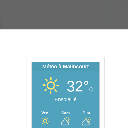
Météo à Malincourt
32°
C
Ensoleillé
Ven
Sam
Dim