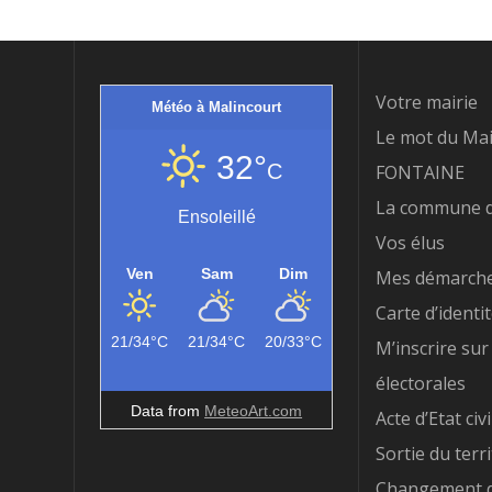
Votre mairie
Météo à Malincourt
Le mot du Mai
32°
C
FONTAINE
La commune d
Ensoleillé
Vos élus
Ven
Sam
Dim
Mes démarch
Carte d’identi
21/34°C
21/34°C
20/33°C
M’inscrire sur 
électorales
Data from
MeteoArt.com
Acte d’Etat civi
Sortie du terri
Changement d