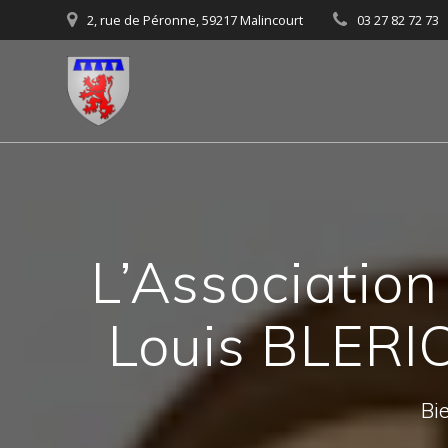
Skip
2, rue de Péronne, 59217 Malincourt
03 27 82 72 73
to
content
L’Association
Louis BLERIO
Bie