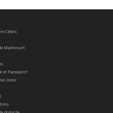
re Cédric
e Malincourt
es
té et Passeport
les listes
l
toire
e domicile