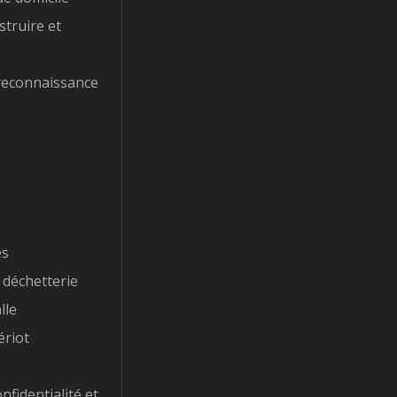
struire et
reconnaissance
es
 déchetterie
lle
ériot
nfidentialité et