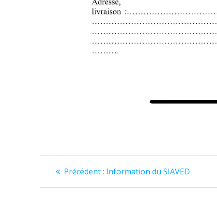
Navigation
Article
Précédent :
Information du SIAVED
précédent
de
:
l’article