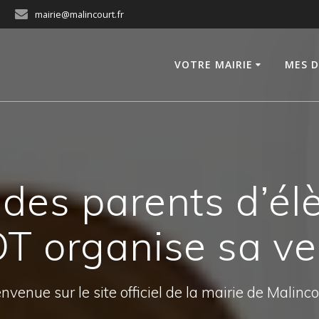
mairie@malincourt.fr
VOTRE MAIRIE
MES 
 des parents d’élè
T organise sa ve
nvenue sur le site officiel de la mairie de Malinc