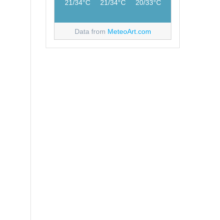
21/34°C
21/34°C
20/33°C
Data from
MeteoArt.com