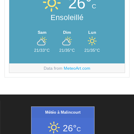
26°
C
Ensoleillé
Sam
Dim
Lun
21/33°C
21/35°C
21/35°C
Data from
MeteoArt.com
Météo à Malincourt
26°
C