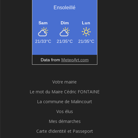
Ensoleillé
Sam
Dim
Lun
21/33°C
21/35°C
21/35°C
Data from
MeteoArt.com
Votre mairie
Le mot du Maire Cédric FONTAINE
La commune de Malincourt
Vos élus
Mes démarches
Carte d’identité et Passeport