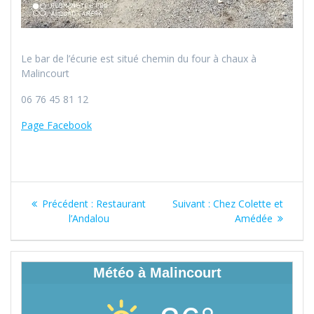
Le bar de l’écurie est situé chemin du four à chaux à
Malincourt
06 76 45 81 12
Page Facebook
Navigation
Article
Article
Précédent :
Restaurant
Suivant :
Chez Colette et
de
précédent
suivant
l’Andalou
Amédée
:
:
l’article
Météo à Malincourt