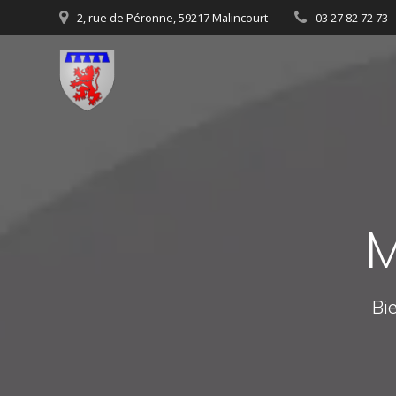
Skip
2, rue de Péronne, 59217 Malincourt
03 27 82 72 73
to
content
M
Bie