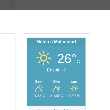
Météo à Malincourt
26°
C
Ensoleillé
Sam
Dim
Lun
21/33°C
21/35°C
21/35°C