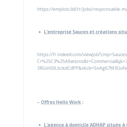
https://emplois.lidl.fr/jobs/responsable-
L’entreprise Sauces et créations sit
https://fr.indeed.com/viewjob?cmp=Sauces
Cr%25C3%25A9ations&t=Commercial&jk=
3RGm50LbzkdCdPP&xkcb=SoAg67M3GvX
–
Offres Hello Work
:
L’agence à domicile ADHAP située à C