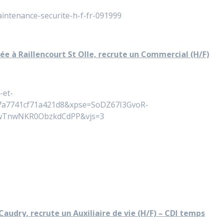
maintenance-securite-h-f-fr-091999
uée à Raillencourt St Olle, recrute un Commercial (H/F)
-et-
7a7741cf71a421d8&xpse=SoDZ67I3GvoR-
wTnwNKR0ObzkdCdPP&vjs=3
audry, recrute un Auxiliaire de vie (H/F) – CDI temps