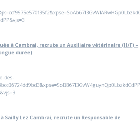
&jk=ccf9975e570f35f2&xpse=SoAb67I3GvWlARwHGp0Lbzkd
dPP&vjs=3
uée à Cambrai, recrute un Auxiliaire vétérinaire (H/F) –
ongue durée)
e-des-
8bcc06724dd9bd3&xpse=SoB867I3GvW4guynQp0LbzkdCdP
&vjs=3
e à Sailly Lez Cambrai, recrute un Responsable de