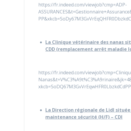
https://fr.indeed.com/viewjob?cmp=ADP-
ASSURANCES&t=Gestionnaire+Assurance
PP&xkcb=SoDy67M3GvVrEqQHFR0DbzkdC
La Clinique vétérinaire des nanas sit
CDD (remplacement arrêt maladie l
https://fr.indeed.com/viewjob?cmp=Cliniqu
Nanas&t=V%C3%A9t%C3%A9rinaire&jk=4
xkcb=SoDQ67M3GvVrEqwHFR0LbzkdCdPP
La Direction régionale de Lidl situé
maintenance sécurité (H/F) – CDI