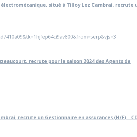
électromécanique, situé à Tilloy Lez Cambrai, recrute 
99ad7410a09&tk=1hjfep64ci9av800&from=serp&vjs=3
uzeaucourt, recrute pour la saison 2024 des Agents de
mbrai, recrute un Gestionnaire en assurances (H/F) – CD