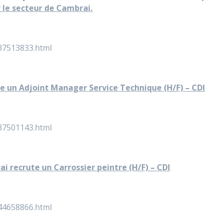
r le secteur de Cambrai.
/37513833.html
e un Adjoint Manager Service Technique (H/F) – CDI
/37501143.html
 recrute un Carrossier peintre (H/F) – CDI
/44658866.html