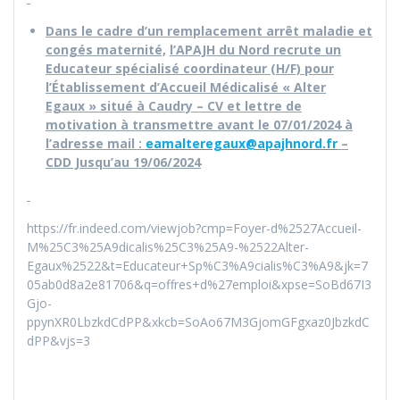
Dans le cadre d’un remplacement arrêt maladie et
congés maternité,
l’APAJH du Nord recrute un
Educateur spécialisé coordinateur (H/F) pour
l’Établissement d’Accueil Médicalisé « Alter
Egaux » situé à Caudry – CV et lettre de
motivation à transmettre avant le 07/01/2024 à
l’adresse mail :
eamalteregaux@apajhnord.fr
–
CDD Jusqu’au 19/06/2024
https://fr.indeed.com/viewjob?cmp=Foyer-d%2527Accueil-
M%25C3%25A9dicalis%25C3%25A9-%2522Alter-
Egaux%2522&t=Educateur+Sp%C3%A9cialis%C3%A9&jk=7
05ab0d8a2e81706&q=offres+d%27emploi&xpse=SoBd67I3
Gjo-
ppynXR0LbzkdCdPP&xkcb=SoAo67M3GjomGFgxaz0JbzkdC
dPP&vjs=3