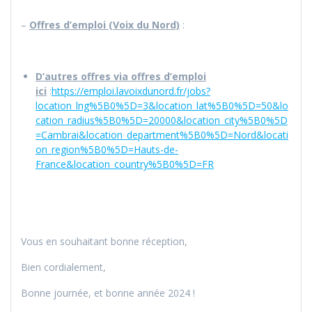
–
Offres d’emploi (Voix du Nord)
:
D’autres offres via offres d’emploi
ici
:
https://emploi.lavoixdunord.fr/jobs?
location_lng%5B0%5D=3&location_lat%5B0%5D=50&lo
cation_radius%5B0%5D=20000&location_city%5B0%5D
=Cambrai&location_department%5B0%5D=Nord&locati
on_region%5B0%5D=Hauts-de-
France&location_country%5B0%5D=FR
Vous en souhaitant bonne réception,
Bien cordialement,
Bonne journée, et bonne année 2024 !