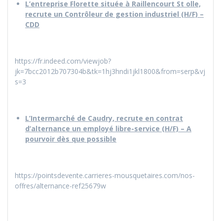
L’entreprise Florette située à Raillencourt St olle,
recrute un Contrôleur de gestion industriel (H/F) –
CDD
https://fr.indeed.com/viewjob?
jk=7bcc2012b707304b&tk=1hj3hndi1jkl1800&from=serp&vj
s=3
L’Intermarché de Caudry, recrute en contrat
d’alternance un employé libre-service (H/F) – A
pourvoir dès que possible
https://pointsdevente.carrieres-mousquetaires.com/nos-
offres/alternance-ref25679w