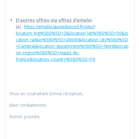
D’autres offres via offres d’emploi
ici
:
https://emploi.lavoixdunord.fr/jobs?
location_lng%5B0%5D=3&location_lat%5B0%5D=50&lo
cation_radius%5B0%5D=20000&location_city%5B0%5D
=Cambrai&location_department%5B0%5D=Nord&locati
on_region%5B0%5D=Hauts-de-
France&location_country%5B0%5D=FR
Vous en souhaitant bonne réception,
Bien cordialement,
Bonne journée,