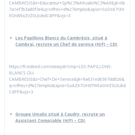
CAMBRESIS&t=Educateur+Sp%C3%A9cialis%C3%A9&jk=0b
7a1ef7b3a80f3e&q=offres+d%27emploi&xpse=SoDs67I3H
EOrdWxZVZ0LbzkdCdPP&vjs=3
Les Papillons Blancs du Cambrésis, situé à
Cambrai, recrute un Chef de service (H/F) – CDI
:
https://fr.indeed.com/viewjob?cmp=LES-PAPILLONS-
BLANCS-DU-
CAMBRESIS&t=Chef+De+Service&jk=9a631ed6367dd826&
q=offres+d%27emploi&xpse=SoAZ67I3HEPWtaSnVZ0Lbzkd
CdPP&vjs=3
Groupe Umalis situé à Caudry, recrute un
Assistant Comptable (H/F) – CDI