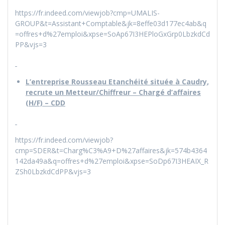
https://fr.indeed.com/viewjob?cmp=UMALIS-
GROUP&t=Assistant+Comptable&jk=8effe03d177ec4ab&q
=offres+d%27emploi&xpse=SoAp67I3HEPloGxGrp0LbzkdCd
PP&vjs=3
L’entreprise Rousseau Etanchéité située à Caudry,
recrute un Metteur/Chiffreur – Chargé d’affaires
(H/F) – CDD
https://fr.indeed.com/viewjob?
cmp=SDER&t=Charg%C3%A9+D%27affaires&jk=574b4364
142da49a&q=offres+d%27emploi&xpse=SoDp67I3HEAIX_R
ZSh0LbzkdCdPP&vjs=3