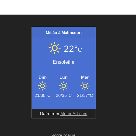
Météo à Malincourt
22°
C
Ensoleillé
Dim
Lun
Mar
21/35°C
20/35°C
21/37°C
Data from
MeteoArt.com
Votre mairie