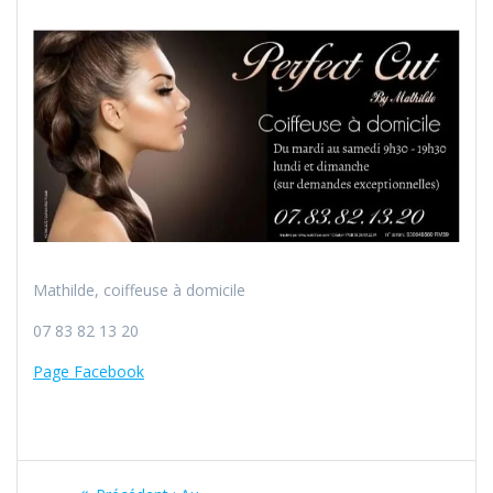
Mathilde, coiffeuse à domicile
07 83 82 13 20
Page Facebook
Navigation